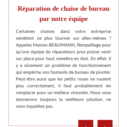
teuil
Réparation de chaise de bureau
Répa
 ?
par notre équipe
at bien
Certaines chaises dans votre entreprise
Avez-v
ation.
semblent ne plus tourner sur elles-mêmes ?
s’asso
bligé à
Appelez Maison BEAUMANN, Rempaillage pour
possib
at des
qu’une équipe de réparateurs pros puisse venir
Si vou
èrement
sur place pour tout remettre en état. En effet, il
avons 
e votre
y a sûrement un problème de fonctionnement
Nous 
n et le
qui empêche vos fauteuils de bureau de pivoter.
votre 
ez sur
Peut-être aussi que les petits roues ne roulent
nous 
atif et
plus correctement, il faut probablement les
étape 
roposer
remplacer pour un meilleur virevolte. Nous vous
recour
donnerons toujours la meilleure solution, ne
vous inquiétez pas.