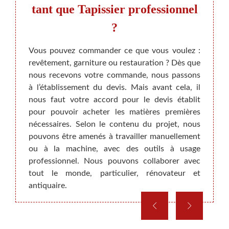
tant que Tapissier professionnel
?
Lorsqu
l’int
recours
Vous pouvez commander ce que vous voulez :
longue
tion de
revêtement, garniture ou restauration ? Dès que
Invest
ans un
nous recevons votre commande, nous passons
d’un t
iffure,
à l’établissement du devis. Mais avant cela, il
fait q
 sommes
nous faut votre accord pour le devis établit
soi. 
 biens.
pour pouvoir acheter les matières premières
appor
ualité
nécessaires. Selon le contenu du projet, nous
que to
 idées
pouvons être amenés à travailler manuellement
comme 
ec tout
ou à la machine, avec des outils à usage
sociét
nnel en
professionnel. Nous pouvons collaborer avec
vos be
lisme
tout le monde, particulier, rénovateur et
antiquaire.