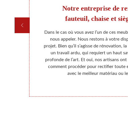
 et
Notre entreprise de r
fauteuil, chaise et si
 Rempaillage
Dans le cas où vous avez l’un de ces meub
 avons des
nous appeler. Nous restons à votre dis
e de tout le
projet. Bien qu’il s’agisse de rénovation, l
qui maitrisent
un travail ardu, qui requiert un haut sa
tilisons des
profonde de l’art. Et oui, nos artisans ont
ermettre de
comment procéder pour rectifier toute e
entes et du
avec le meilleur matériau ou l