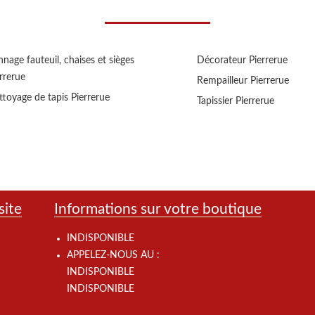
nage fauteuil, chaises et sièges
Décorateur Pierrerue
rrerue
Rempailleur Pierrerue
toyage de tapis Pierrerue
Tapissier Pierrerue
site
Informations sur votre boutique
INDISPONIBLE
APPELEZ-NOUS AU :
INDISPONIBLE
INDISPONIBLE