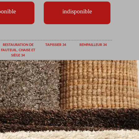
ponible
indisponible
RESTAURATION DE
TAPISSIER 34
REMPAILLEUR 34
FAUTEUIL, CHAISE ET
SIÈGE 34