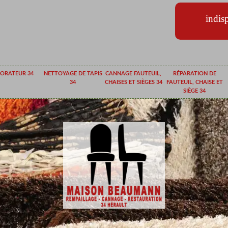
indis
ORATEUR 34
NETTOYAGE DE TAPIS
CANNAGE FAUTEUIL,
RÉPARATION DE
34
CHAISES ET SIÈGES 34
FAUTEUIL, CHAISE ET
SIÈGE 34