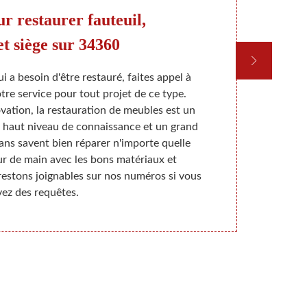
r restaurer fauteuil,
et siège sur 34360
 a besoin d'être restauré, faites appel à
Si vous ave
re service pour tout projet de ce type.
banc ou tou
ovation, la restauration de meubles est un
pouvez avoi
 un haut niveau de connaissance et un grand
professionn
sans savent bien réparer n'importe quelle
sera confié
ur de main avec les bons matériaux et
aguerris 
restons joignables sur nos numéros si vous
travailler
vez des requêtes.
contact ave