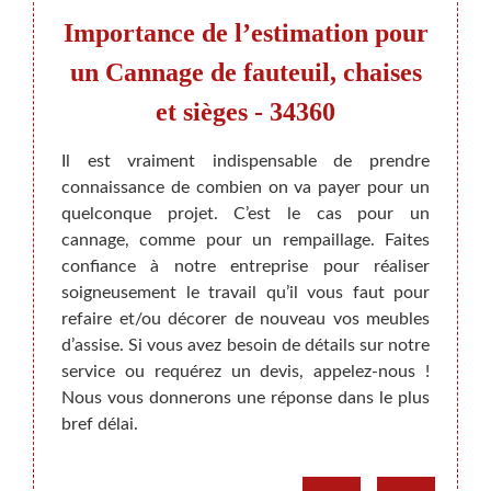
 de
Importance de l’estimation pour
Dema
et
un Cannage de fauteuil, chaises
et sièges - 34360
ge
Il est vraiment indispensable de prendre
Nous 
connaissance de combien on va payer pour un
dans l
aises,
quelconque projet. C’est le cas pour un
pose d
ier les
cannage, comme pour un rempaillage. Faites
de la 
ue soit
confiance à notre entreprise pour réaliser
nous e
it soin
soigneusement le travail qu’il vous faut pour
contac
e votre
refaire et/ou décorer de nouveau vos meubles
ce se
on. Que
d’assise. Si vous avez besoin de détails sur notre
permet
bois ou
service ou requérez un devis, appelez-nous !
avec d
ipuler
Nous vous donnerons une réponse dans le plus
redonn
ubles à
bref délai.
meub
r place
gratui