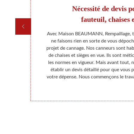
des
Nécessité de devis 
fauteuil, chaises 
cannage de
Avec Maison BEAUMANN, Rempaillage, tou
 établirons un
ne faisons rien en sorte de vous dépoch
ous payer. Ne
projet de cannage. Nos canneurs sont hab
un tarif très
de chaises et sièges en vue. Ils sont mét
es sociétés de
les normes en vigueur. Mais avant tout, 
anneurs sont
établir un devis détaillé pour que vous 
rmées.
votre dépense. Nous commençons le travail