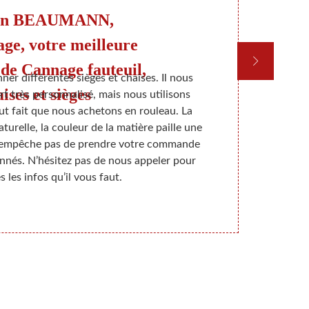
on BEAUMANN,
Le
ge, votre meilleure
 de Cannage fauteuil,
er différentes sièges et chaises. Il nous
Où que vous 
ises et sièges
art très personnalisé, mais nous utilisons
pour rem
t fait que nous achetons en rouleau. La
canapés. Nou
urelle, la couleur de la matière paille une
catégorisée en
s empêche pas de prendre votre commande
rustique, l
nnés. N’hésitez pas de nous appeler pour
utilisées 
s les infos qu’il vous faut.
vannerie ou 