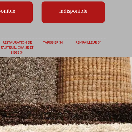
ponible
indisponible
RESTAURATION DE
TAPISSIER 34
REMPAILLEUR 34
FAUTEUIL, CHAISE ET
SIÈGE 34