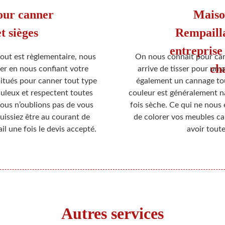
pour canner
Mais
et sièges
Rempailla
entreprise
t est règlementaire, nous
On nous connait pour cann
cha
er en nous confiant votre
arrive de tisser pour un 
itués pour canner tout type
également un cannage tou
iculeux et respectent toutes
couleur est généralement nat
nous n’oublions pas de vous
fois sèche. Ce qui ne nou
puissiez être au courant de
de colorer vos meubles ca
 une fois le devis accepté.
avoir toute
Autres services