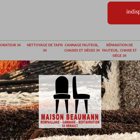
indis
ORATEUR 34
NETTOYAGE DE TAPIS
CANNAGE FAUTEUIL,
RÉPARATION DE
34
CHAISES ET SIÈGES 34
FAUTEUIL, CHAISE ET
SIÈGE 34