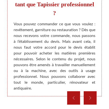
tant que Tapissier professionnel
Un tap
?
le dom
soin de
de cré
aurons
Vous pouvez commander ce que vous voulez :
tapis.
anouir.
revêtement, garniture ou restauration ? Dès que
très p
ovation
nous recevons votre commande, nous passons
la pré
cela ne
à l’établissement du devis. Mais avant cela, il
foncti
re chez
nous faut votre accord pour le devis établit
réali
a nous
pour pouvoir acheter les matières premières
n’hés
. Pour
nécessaires. Selon le contenu du projet, nous
presta
déroule
pouvons être amenés à travailler manuellement
inter
à notre
ou à la machine, avec des outils à usage
absolu
 à tous
professionnel. Nous pouvons collaborer avec
tout le monde, particulier, rénovateur et
antiquaire.