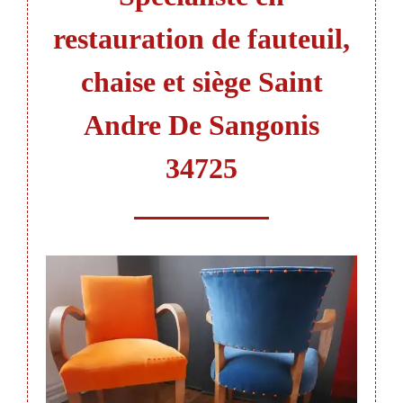
restauration de fauteuil,
chaise et siège Saint
Andre De Sangonis
34725