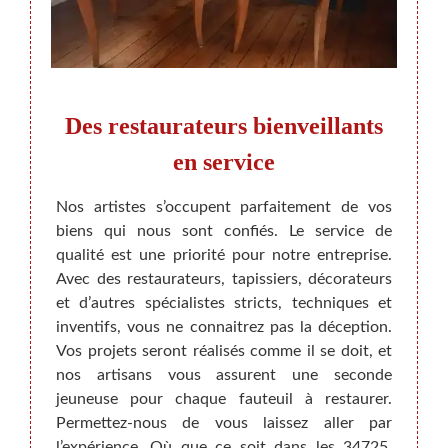
euil,
Des restaurateurs bienveillants
Re
en service
res
r un ou
Nos artistes s’occupent parfaitement de vos
Quand
l’état,
biens qui nous sont confiés. Le service de
généra
. Vous
qualité est une priorité pour notre entreprise.
utilis
rchette
Avec des restaurateurs, tapissiers, décorateurs
de co
ours de
et d’autres spécialistes stricts, techniques et
à votr
tre en
inventifs, vous ne connaitrez pas la déception.
meubl
e qu’il
Vos projets seront réalisés comme il se doit, et
Rempai
le qui
nos artisans vous assurent une seconde
patri
de nos
jeuneuse pour chaque fauteuil à restaurer.
pouve
ualité-
Permettez-nous de vous laissez aller par
qu’on 
l’expérience. Où que ce soit dans les 34725,
est sû