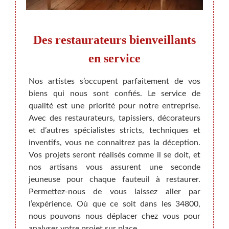
une
Des restaurateurs bienveillants
La
en service
ont en
Nos artistes s’occupent parfaitement de vos
Vous p
tiliser
biens qui nous sont confiés. Le service de
parait
uer un
qualité est une priorité pour notre entreprise.
couvri
ger la
Avec des restaurateurs, tapissiers, décorateurs
parti
famille
et d’autres spécialistes stricts, techniques et
envisa
dons de
inventifs, vous ne connaitrez pas la déception.
qui se
vail de
Vos projets seront réalisés comme il se doit, et
longte
aison.
nos artisans vous assurent une seconde
meub
ement,
jeuneuse pour chaque fauteuil à restaurer.
BEAUM
, vous
Permettez-nous de vous laissez aller par
chac
cité de
l’expérience. Où que ce soit dans les 34800,
origi
sations
nous pouvons nous déplacer chez vous pour
matéri
analyser votre projet sur place.