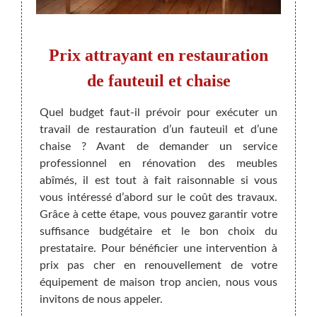
Prix attrayant en restauration
Bro
ge et
de fauteuil et chaise
Quel budget faut-il prévoir pour exécuter un
Vous a
travail de restauration d’un fauteuil et d’une
une br
uvelle
chaise ? Avant de demander un service
Ne vo
e trop
professionnel en rénovation des meubles
répar
ttre en
abîmés, il est tout à fait raisonnable si vous
BEAUM
UMANN,
vous intéressé d’abord sur le coût des travaux.
resta
nel en
Grâce à cette étape, vous pouvez garantir votre
peut 
ype de
suffisance budgétaire et le bon choix du
chaise
t. Nous
prestataire. Pour bénéficier une intervention à
Nous a
les qui
prix pas cher en renouvellement de votre
matièr
lleur
équipement de maison trop ancien, nous vous
haute 
surez-
invitons de nous appeler.
rectif
re est
sont l