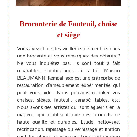
euil,
Brocanterie de Fauteuil, chaise
Re
et siège
res
r un ou
Vous avez chiné des vieilleries de meubles dans
Quand
l’état,
une brocante et vous remarquez des défauts ?
généra
. Vous
Ne vous inquiétez pas, ils sont tout à fait
utilis
rchette
réparables. Confiez-nous la tâche. Maison
de co
ours de
BEAUMANN, Rempaillage est une entreprise de
à votr
tre en
restauration d’ameublement expérimentée qui
meubl
e qu’il
peut vous aider. Nous pouvons relooker vos
Rempai
le qui
chaises, sièges, fauteuil, canapé, tables, etc.
patri
de nos
Nous avons des artistes qui sont aguerris en la
pouve
ualité-
matière, qui n’utilisent que des produits de
qu’on 
haute qualité et durables. Etude, nettoyage,
est sû
rectification, tapissage ou vernissage et finition
chacun
sont les étapes principales d’une restauration