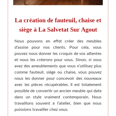
euil,
La création de fauteuil, chaise et
n
siège à La Salvetat Sur Agout
fa
ge
Nous pouvons en effet créer des meubles
d’assise pour nos clients. Pour cela, vous
ion de
Modif
pouvez nous donner les croquis de vos attentes
ariés :
stylé, 
et nous les créerons pour vous. Sinon, si vous
matière
revêtu
avez des ameublements que vous n’utilisez plus
pour le
nous p
comme fauteuil, siège ou chaise, vous pouvez
mettent
rénov
nous les donner pour concevoir des nouveaux
x, nous
votre 
avec les pièces récupérables. Il est totalement
ants et
pas de
possible de convertir un ancien meuble qui date
le prix
resta
dans un style vraiment contemporain. Nous
d’autre
Rempai
travaillons souvent à l’atelier, bien que nous
s cher
servic
puissions travailler chez vous.
ur.
adopto