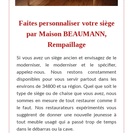
l,
Faites personnaliser votre siège
 les
par Maison BEAUMANN,
Rempaillage
Souve
s’asso
le-nous
Si vous avez un siège ancien et envisagez de le
risqu
pisser,
moderniser, le moderniser et le spécifier,
garnit
sin… ?
appelez-nous. Nous restons constamment
Appel
e siège
disponibles pour vous servir partout dans les
pouvo
s’il a
environs de 34800 et sa région. Quel que soit le
matièr
agréés,
type de siège ou de chaise que vous avez, nous
effet, 
rait pu
sommes en mesure de tout restaurer comme il
plusi
à notre
le faut. Nos restaurateurs expérimentés vous
parvie
t, sans
suggèrent de donner une nouvelle jeunesse à
de qua
tout meuble usagé qui a passé trop de temps
dans le débarras ou la cave.