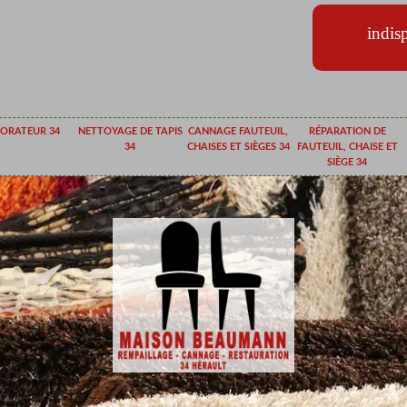
indis
ORATEUR 34
NETTOYAGE DE TAPIS
CANNAGE FAUTEUIL,
RÉPARATION DE
34
CHAISES ET SIÈGES 34
FAUTEUIL, CHAISE ET
SIÈGE 34