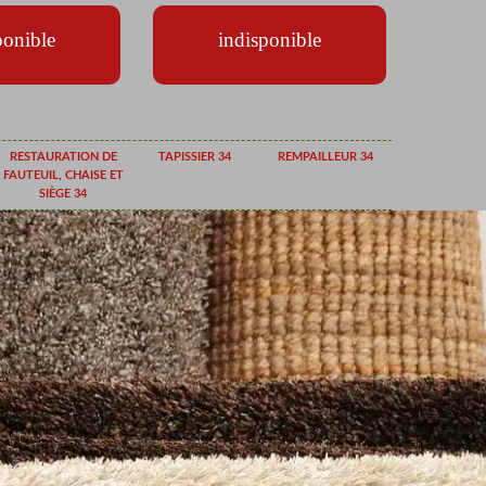
ponible
indisponible
RESTAURATION DE
TAPISSIER 34
REMPAILLEUR 34
FAUTEUIL, CHAISE ET
SIÈGE 34