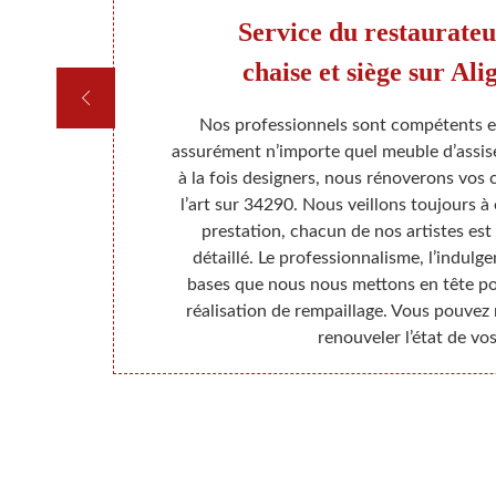
il,
Service du restaurateu
t
chaise et siège sur Al
 Rempaillage
Nos professionnels sont compétents et
tude, leur
assurément n’importe quel meuble d’assise
us établirons
à la fois designers, nous rénoverons vos 
ez s’apprêter
l’art sur 34290. Nous veillons toujours à
out ce qui
prestation, chacun de nos artistes es
 entreprendre.
détaillé. Le professionnalisme, l’indulge
, maitriser un
bases que nous nous mettons en tête po
ivité.
réalisation de rempaillage. Vous pouvez 
renouveler l’état de vos