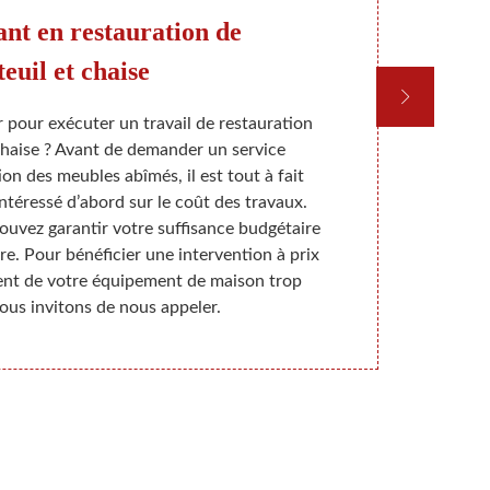
ant en restauration de
De
teuil et chaise
r pour exécuter un travail de restauration
Nos artist
 chaise ? Avant de demander un service
confiés. Le 
on des meubles abîmés, il est tout à fait
Avec des rest
ntéressé d’abord sur le coût des travaux.
stricts, tec
ouvez garantir votre suffisance budgétaire
Vos projet
re. Pour bénéficier une intervention à prix
assurent u
ent de votre équipement de maison trop
Permettez-no
ous invitons de nous appeler.
dans les 342