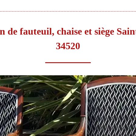
n de fauteuil, chaise et siège Sai
34520