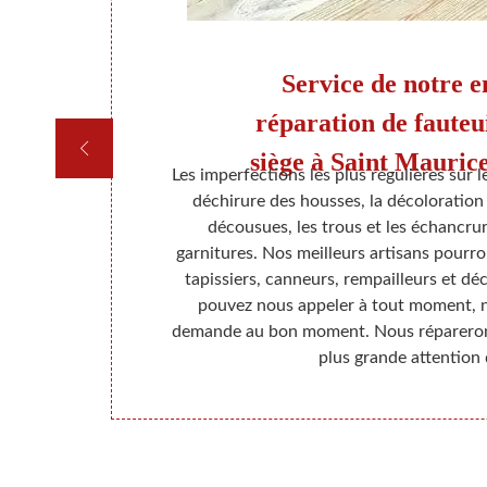
 et
Service de notre e
réparation de fauteui
siège à Saint Mauric
u, surtout en
Les imperfections les plus régulières sur le
 pas obligé à
déchirure des housses, la décoloration 
icles. Parce
décousues, les trous et les échancrur
king de votre
garnitures. Nos meilleurs artisans pourr
uvellement de
tapissiers, canneurs, rempailleurs et dé
tre esprit
pouvez nous appeler à tout moment, 
 une idée très
demande au bon moment. Nous réparerons
plus grande attention 