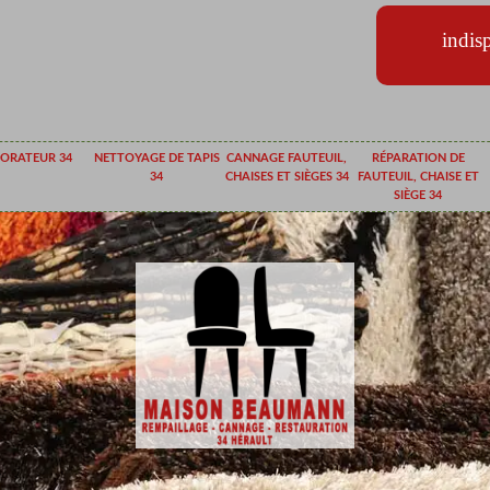
indis
ORATEUR 34
NETTOYAGE DE TAPIS
CANNAGE FAUTEUIL,
RÉPARATION DE
34
CHAISES ET SIÈGES 34
FAUTEUIL, CHAISE ET
SIÈGE 34