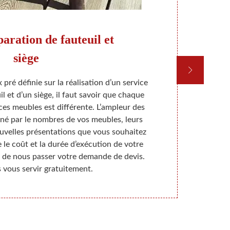
paration de fauteuil et
siège
Ma
 pré définie sur la réalisation d’un service
Si votre ch
l et d’un siège, il faut savoir que chaque
mettez dessu
ces meubles est différente. L’ampleur des
doute d’un 
iné par le nombres de vos meubles, leurs
souci, no
nouvelles présentations que vous souhaitez
garnissage du
 le coût et la durée d’exécution de votre
vous permett
s de nous passer votre demande de devis.
confort. 
 vous servir gratuitement.