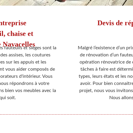
ntreprise
Devis de ré
l, chaise et
e Navacelles
s fauteuils et sièges sont la
Malgré l’existence d’un prix
des assises, les coutures
de rénovation d’un fauteui
es sur les appuis et les
opération rénovatrice de 
ont vous aider composés de
tâches à faire est déterm
corateurs d'intérieur. Vous
types, leurs états et les 
nous répondrons à votre
avoir. Pour bien connaitre
 bien vos meubles avec la
projet, nous vous inviton
qui soit.
Nous allons