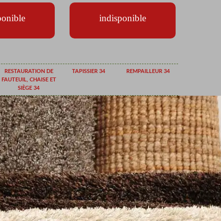
ponible
indisponible
RESTAURATION DE
TAPISSIER 34
REMPAILLEUR 34
FAUTEUIL, CHAISE ET
SIÈGE 34