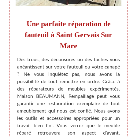
teuil
Une parfaite réparation de
Av
 ?
fauteuil à Saint Gervais Sur
Mare
at bien
Rénove
ation.
Vous n
Des trous, des décousures ou des taches vous
bligé à
de votr
anéantissent sur votre fauteuil ou votre canapé
at des
ou le 
? Ne vous inquiétez pas, nous avons la
èrement
rectif
possibilité de tout remettre en ordre. Grâce à
e votre
mobili
des réparateurs de meubles expérimentés,
n et le
BEAUM
Maison BEAUMANN, Rempaillage peut vous
ez sur
enleve
garantir une restauration exemplaire de tout
atif et
Faites
ameublement qui nous est confié. Nous avons
roposer
ne pas
les outils et accessoires appropriées pour un
renom
travail bien fini. Vous verrez que le meuble
réparé retrouvera son aspect d’avant,