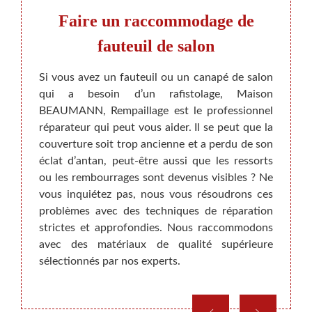
Faire un raccommodage de
Rép
fauteuil de salon
t de la
 besoin
Si vous avez un fauteuil ou un canapé de salon
Certa
ire que
qui a besoin d’un rafistolage, Maison
sembl
ctuons
BEAUMANN, Rempaillage est le professionnel
Appel
bureau
réparateur qui peut vous aider. Il se peut que la
qu’une
ou d’un
couverture soit trop ancienne et a perdu de son
sur pl
isation
éclat d’antan, peut-être aussi que les ressorts
y a s
e de sa
ou les rembourrages sont devenus visibles ? Ne
qui em
mps. Au
vous inquiétez pas, nous vous résoudrons ces
Peut-ê
nomique
problèmes avec des techniques de réparation
plus 
onnelle
strictes et approfondies. Nous raccommodons
rempla
avec des matériaux de qualité supérieure
donner
sélectionnés par nos experts.
vous i