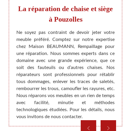
l,
La réparation de chaise et siège
Dev
à Pouzolles
e siège
Ne soyez pas contraint de devoir jeter votre
Malgré
nous sa
meuble préféré. Comptez sur notre expertise
réali
ouvelle
chez Maison BEAUMANN, Rempaillage pour
fauteu
arnies,
une réparation. Nous sommes experts dans ce
opéra
ieds ou
domaine avec une grande expérience, que ce
différ
rateurs
soit des fauteuils ou d’autres chaises. Nos
déterm
tion de
réparateurs sont professionnels pour rétablir
types,
nalisme
tous dommages, enlever les traces de saletés,
que vo
r vous
rembourrer les trous, camoufler les rayures, etc.
coût e
. Vous
Nous réparons vos meubles en un rien de temps
nous 
s après
avec facilité, minutie et méthodes
deman
technologiques étudiées. Pour les détails, nous
gratui
vous invitons de nous contacter.