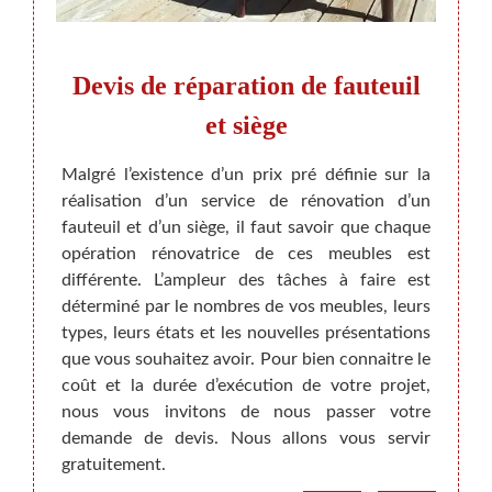
de
Devis de réparation de fauteuil
P
et siège
e salon
Malgré l’existence d’un prix pré définie sur la
Le pri
Maison
réalisation d’un service de rénovation d’un
fauteu
ionnel
fauteuil et d’un siège, il faut savoir que chaque
faire 
 que la
opération rénovatrice de ces meubles est
ameub
 de son
différente. L’ampleur des tâches à faire est
toujou
essorts
déterminé par le nombres de vos meubles, leurs
mobili
es ? Ne
types, leurs états et les nouvelles présentations
la dim
ons ces
que vous souhaitez avoir. Pour bien connaitre le
texti
ration
coût et la durée d’exécution de votre projet,
répara
modons
nous vous invitons de nous passer votre
En to
rieure
demande de devis. Nous allons vous servir
propos
gratuitement.