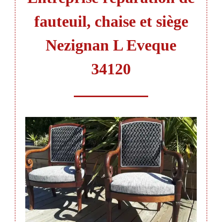
fauteuil, chaise et siège
Nezignan L Eveque
34120