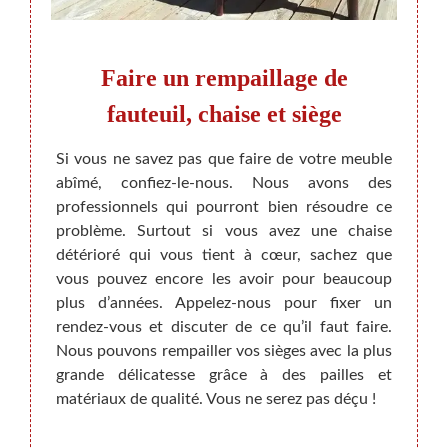
sort
Faire un rempaillage de
La 
Lez
fauteuil, chaise et siège
r votre
Si vous ne savez pas que faire de votre meuble
Ne soy
ssorts
abîmé, confiez-le-nous. Nous avons des
meubl
ssu de
professionnels qui pourront bien résoudre ce
chez 
l n’y a
problème. Surtout si vous avez une chaise
une r
lement
détérioré qui vous tient à cœur, sachez que
domai
 en bon
vous pouvez encore les avoir pour beaucoup
soit 
, nous
plus d’années. Appelez-nous pour fixer un
répara
u siège
rendez-vous et discuter de ce qu’il faut faire.
tous d
’assise
Nous pouvons rempailler vos sièges avec la plus
rembou
pelotes
grande délicatesse grâce à des pailles et
Nous r
es à la
matériaux de qualité. Vous ne serez pas déçu !
avec
techno
vous i