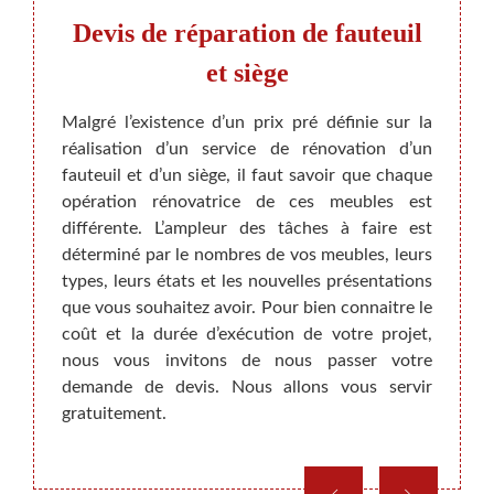
se
Devis de réparation de fauteuil
L
se et
et siège
e
Malgré l’existence d’un prix pré définie sur la
réalisation d’un service de rénovation d’un
sur les
Si vot
fauteuil et d’un siège, il faut savoir que chaque
re des
l’aise
opération rénovatrice de ces meubles est
s, les
la par
différente. L’ampleur des tâches à faire est
t les
doute 
déterminé par le nombres de vos meubles, leurs
itures.
nous s
types, leurs états et les nouvelles présentations
 aider
en un 
que vous souhaitez avoir. Pour bien connaitre le
illeurs
durabl
coût et la durée d’exécution de votre projet,
ez nous
votre
nous vous invitons de nous passer votre
rons à
confo
demande de devis. Nous allons vous servir
 Nous
confo
gratuitement.
a plus
une ra