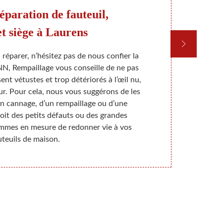
éparation de fauteuil,
F
et siège à Laurens
 réparer, n’hésitez pas de nous confier la
Si vous ne
 Rempaillage vous conseille de ne pas
nous. Nous 
sent vétustes et trop détériorés à l’œil nu,
problème. Su
leur. Pour cela, nous vous suggérons de les
cœur, sache
’un cannage, d’un rempaillage ou d’une
d’années. A
oit des petits défauts ou des grandes
qu’il faut
ommes en mesure de redonner vie à vos
grande délica
uteuils de maison.