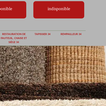
ponible
indisponible
RESTAURATION DE
TAPISSIER 34
REMPAILLEUR 34
FAUTEUIL, CHAISE ET
SIÈGE 34