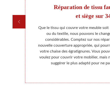
re
Réparation de tissu fau
et siège sur 3
n’est pas le
Que le tissu qui couvre votre meuble soit 
asion ou un
ou du textile, nous pouvons le chang
en le travail.
considérables. Comptez sur nos répa
n partie de la
nouvelle couverture appropriée, qui pourr
couverture et
votre chaise des égratignures. Vous pouve
siège. En tout
voulez pour couvrir votre mobilier, mais 
rs un prix
suggérer le plus adapté pour ne pa