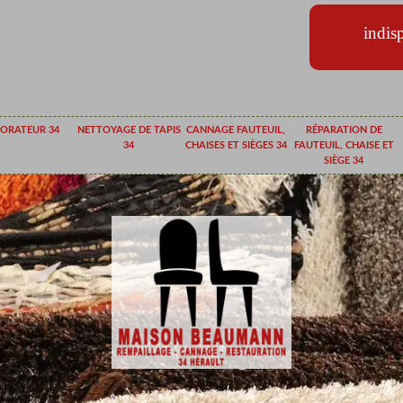
indis
ORATEUR 34
NETTOYAGE DE TAPIS
CANNAGE FAUTEUIL,
RÉPARATION DE
34
CHAISES ET SIÈGES 34
FAUTEUIL, CHAISE ET
SIÈGE 34