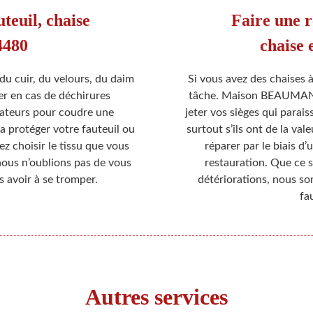
teuil, chaise
Faire une r
4480
chaise 
du cuir, du velours, du daim
Si vous avez des chaises à
er en cas de déchirures
tâche. Maison BEAUMANN,
rateurs pour coudre une
jeter vos sièges qui parais
a protéger votre fauteuil ou
surtout s’ils ont de la va
z choisir le tissu que vous
réparer par le biais d
nous n’oublions pas de vous
restauration. Que ce s
s avoir à se tromper.
détériorations, nous s
fa
Autres services