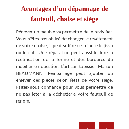
se
Avantages d’un dépannage de
Relo
se et
fauteuil, chaise et siège
e
Rénover un meuble va permettre de le revivifier.
Il est
Vous n’êtes pas obligé de changer le revêtement
entre
sur les
de votre chaise, il peut suffire de teindre le tissu
Pour a
re des
ou le cuir. Une réparation peut aussi inclure la
effec
s, les
rectification de la forme et des bordures du
nouvea
t les
mobilier en question. L’artisan tapissier Maison
envisa
itures.
BEAUMANN, Rempaillage peut ajouter ou
fauteu
 aider
enlever des pièces selon l’état de votre siège.
renou
illeurs
Faites-nous confiance pour vous permettre de
notre 
ez nous
ne pas jeter à la déchetterie votre fauteuil de
notre 
rons à
renom.
une id
 Nous
a plus