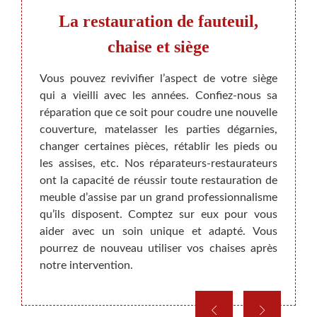
teuil
La restauration de fauteuil,
U
 ?
chaise et siège
at bien
Vous pouvez revivifier l’aspect de votre siège
Des tr
ation.
qui a vieilli avec les années. Confiez-nous sa
anéant
bligé à
réparation que ce soit pour coudre une nouvelle
? Ne 
at des
couverture, matelasser les parties dégarnies,
possib
èrement
changer certaines pièces, rétablir les pieds ou
des r
e votre
les assises, etc. Nos réparateurs-restaurateurs
Maiso
n et le
ont la capacité de réussir toute restauration de
garant
ez sur
meuble d’assise par un grand professionnalisme
ameub
atif et
qu’ils disposent. Comptez sur eux pour vous
les ou
roposer
aider avec un soin unique et adapté. Vous
travai
pourrez de nouveau utiliser vos chaises après
répar
notre intervention.
quasi
voulez