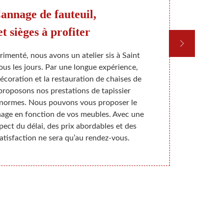
annage de fauteuil,
Pr
et sièges à profiter
rimenté, nous avons un atelier sis à Saint
Vous pou
tous les jours. Par une longue expérience,
redonner vi
écoration et la restauration de chaises de
profess
proposons nos prestations de tapissier
rempailleurs
 normes. Nous pouvons vous proposer le
procéder ave
age en fonction de vos meubles. Avec une
des matériau
spect du délai, des prix abordables et des
vous attend
satisfaction ne sera qu’au rendez-vous.
comme vous 