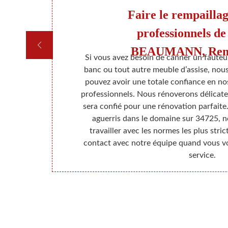
 et
Faire le rempaillag
professionnels d
BEAUMANN, Remp
 envisagez de
Si vous avez besoin de canner un fauteui
ur votre site
banc ou tout autre meuble d’assise, nou
, canapés... ?
pouvez avoir une totale confiance en no
e soigné et
professionnels. Nous rénoverons délicat
 nous les
sera confié pour une rénovation parfaite
ons en service
aguerris dans le domaine sur 34725, 
 un devis
travailler avec les normes les plus str
.
contact avec notre équipe quand vous vo
service.