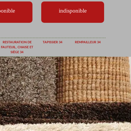
ponible
indisponible
RESTAURATION DE
TAPISSIER 34
REMPAILLEUR 34
FAUTEUIL, CHAISE ET
SIÈGE 34