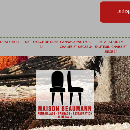
indis
ORATEUR 34
NETTOYAGE DE TAPIS
CANNAGE FAUTEUIL,
RÉPARATION DE
34
CHAISES ET SIÈGES 34
FAUTEUIL, CHAISE ET
SIÈGE 34