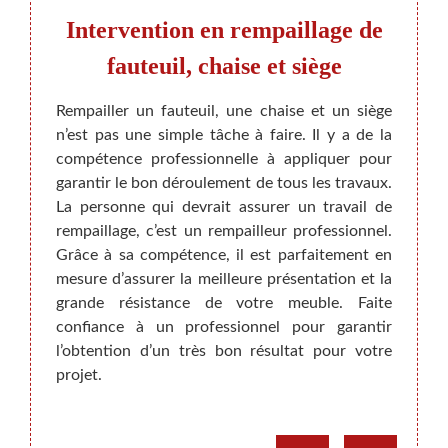
,
Intervention en rempaillage de
Notr
 Les
fauteuil, chaise et siège
f
Rempailler un fauteuil, une chaise et un siège
n’est pas une simple tâche à faire. Il y a de la
, nous
Que ce
compétence professionnelle à appliquer pour
. Nous
n’hés
garantir le bon déroulement de tous les travaux.
tion de
Mais
La personne qui devrait assurer un travail de
. Nos
profe
rempaillage, c’est un rempailleur professionnel.
teurs
rempa
Grâce à sa compétence, il est parfaitement en
ier en
fauteu
mesure d’assurer la meilleure présentation et la
gueur.
ameub
grande résistance de votre meuble. Faite
e vous
dété
confiance à un professionnel pour garantir
rdu de
recom
l’obtention d’un très bon résultat pour votre
vice de
que no
projet.
de me
commen