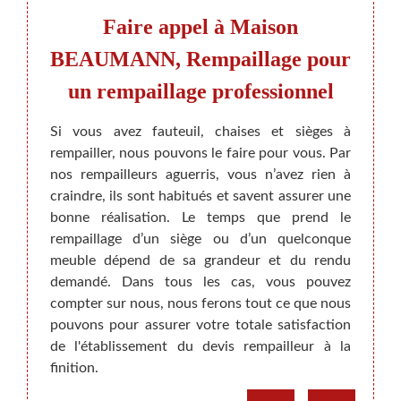
 de
Faire appel à Maison
Remp
ge à
BEAUMANN, Rempaillage pour
un rempaillage professionnel
N'hési
si vou
lle qui
Si vous avez fauteuil, chaises et sièges à
des m
 voulez
rempailler, nous pouvons le faire pour vous. Par
pour 
hez que
nos rempailleurs aguerris, vous n’avez rien à
fauteu
Maison
craindre, ils sont habitués et savent assurer une
est ga
tisan
bonne réalisation. Le temps que prend le
bien 
age de
rempaillage d’un siège ou d’un quelconque
vous e
ération
meuble dépend de sa grandeur et du rendu
fin de
meuble.
demandé. Dans tous les cas, vous pouvez
tout O
l et un
compter sur nous, nous ferons tout ce que nous
pour u
aillons
pouvons pour assurer votre totale satisfaction
sièges 
de l'établissement du devis rempailleur à la
finition.