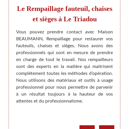
le
Le Rempaillage fauteuil, chaises
Remp
et sièges à Le Triadou
et s
tilisée
chaise.
Vous pouvez prendre contact avec Maison
Nous s
 de la
BEAUMANN, Rempaillage pour restaurer vos
besoi
oujours
fauteuils, chaises et sièges. Nous avons des
restau
té, qui
professionnels qui sont en mesure de prendre
fauteu
ison, à
en charge de tout le travail. Nos rempailleurs
nous u
art sa
sont des experts en la matière qui maitrisent
partie
 chaise
complètement toutes les méthodes d’opération.
sont 
’autre
Nous utilisons des matériaux et outils à usage
appro
tuer un
professionnel pour nous permettre de parvenir
avant 
tion.
à un résultat toujours à la hauteur de vos
ce, mê
attentes et du professionnalisme.
but de