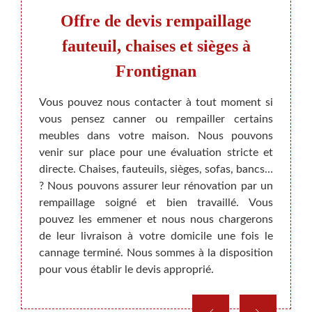
r
Offre de devis rempaillage
s et
fauteuil, chaises et sièges à
Frontignan
so
 qui se
Vous pouvez nous contacter à tout moment si
La res
eubles
vous pensez canner ou rempailler certains
rajeu
ge est
meubles dans votre maison. Nous pouvons
deuxiè
grande
venir sur place pour une évaluation stricte et
confo
rateurs
directe. Chaises, fauteuils, sièges, sofas, bancs…
dans 
rsonnes
? Nous pouvons assurer leur rénovation par un
BEAUM
ls sont
rempaillage soigné et bien travaillé. Vous
toute 
à toute
pouvez les emmener et nous nous chargerons
canneu
ce sont
de leur livraison à votre domicile une fois le
œuvrer
mps que
cannage terminé. Nous sommes à la disposition
un tra
lements
pour vous établir le devis approprié.
nous p