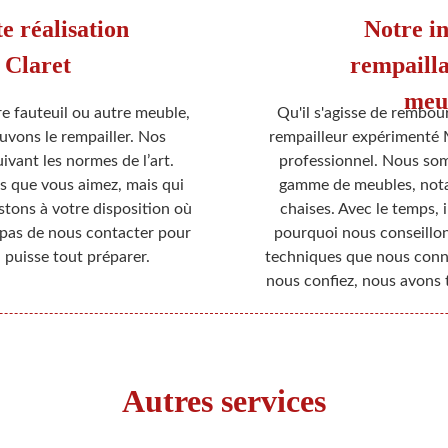
e réalisation
Notre in
 Claret
rempailla
meu
re fauteuil ou autre meuble,
Qu'il s'agisse de rembour
uvons le rempailler. Nos
rempailleur expérimenté
uivant les normes de l’art.
professionnel. Nous som
s que vous aimez, mais qui
gamme de meubles, notam
estons à votre disposition où
chaises. Avec le temps, il
 pas de nous contacter pour
pourquoi nous conseillons
 puisse tout préparer.
techniques que nous conn
nous confiez, nous avons t
Autres services