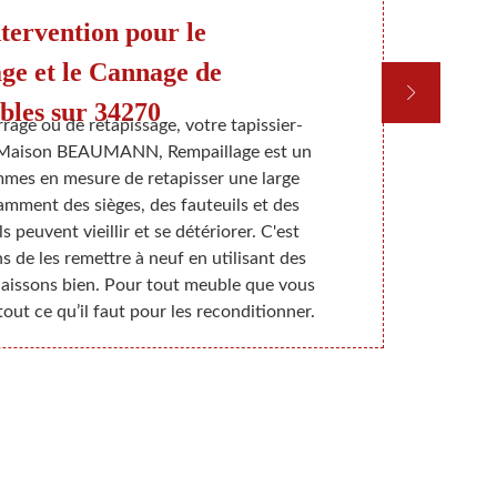
tervention pour le
Re
ge et le Cannage de
bles sur 34270
rage ou de retapissage, votre tapissier-
N'hésitez pa
 Maison BEAUMANN, Rempaillage est un
tapisser ou 
mes en mesure de retapisser une large
pour une éval
ment des sièges, des fauteuils et des
Leur remis
s peuvent vieillir et se détériorer. C'est
bien pré
 de les remettre à neuf en utilisant des
livrerons à v
aissons bien. Pour tout meuble que vous
dans tout 
out ce qu’il faut pour les reconditionner.