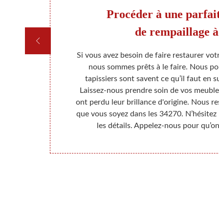
ge
Procéder à une parfait
ret
de rempaillage à
 pas de faire
Si vous avez besoin de faire restaurer vot
age, le
nous sommes prêts à le faire. Nous po
ler divers
tapissiers sont savent ce qu’il faut en s
vec le temps,
Laissez-nous prendre soin de vos meuble
rés. C’est
ont perdu leur brillance d'origine. Nous r
 ces moyens
que vous soyez dans les 34270. N’hésitez
uble à nous
les détails. Appelez-nous pour qu’on
.