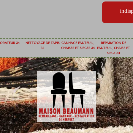
indis
ORATEUR 34
NETTOYAGE DE TAPIS
CANNAGE FAUTEUIL,
RÉPARATION DE
34
CHAISES ET SIÈGES 34
FAUTEUIL, CHAISE ET
SIÈGE 34