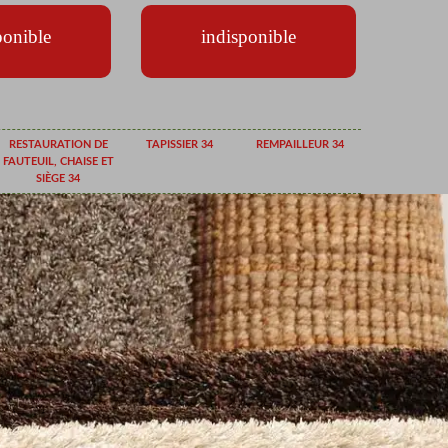
ponible
indisponible
RESTAURATION DE
TAPISSIER 34
REMPAILLEUR 34
FAUTEUIL, CHAISE ET
SIÈGE 34