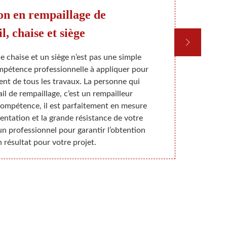
on en rempaillage de
Off
l, chaise et siège
e chaise et un siège n’est pas une simple
Vous pouvez 
compétence professionnelle à appliquer pour
rempailler 
ent de tous les travaux. La personne qui
sur place p
ail de rempaillage, c’est un rempailleur
sièges, sofa
compétence, il est parfaitement en mesure
rempaillage 
sentation et la grande résistance de votre
nous chargero
un professionnel pour garantir l’obtention
terminé. N
 résultat pour votre projet.