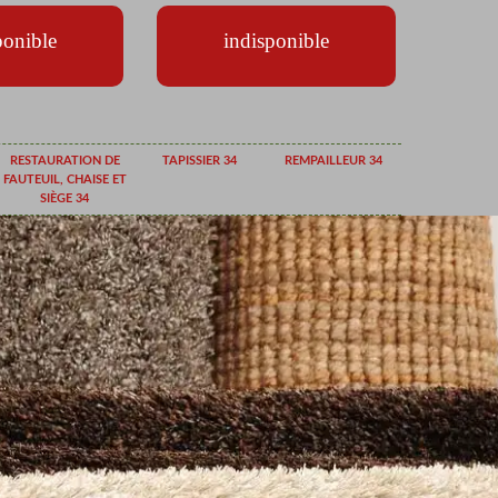
ponible
indisponible
RESTAURATION DE
TAPISSIER 34
REMPAILLEUR 34
FAUTEUIL, CHAISE ET
SIÈGE 34