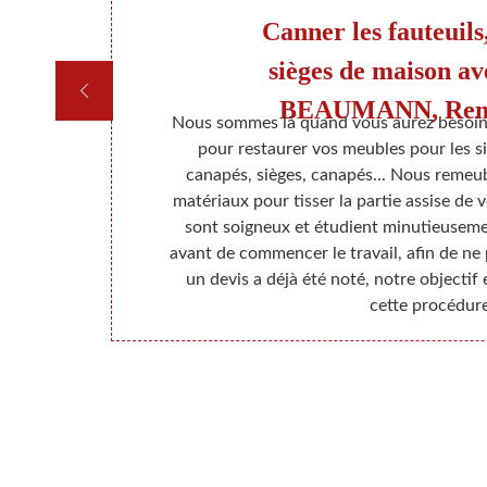
 et
Canner les fauteuils,
sièges de maison a
BEAUMANN, Remp
 Rempaillage
Nous sommes là quand vous aurez besoin 
 avons des
pour restaurer vos meubles pour les si
e de tout le
canapés, sièges, canapés... Nous remeub
qui maitrisent
matériaux pour tisser la partie assise de 
tilisons des
sont soigneux et étudient minutieusem
ermettre de
avant de commencer le travail, afin de ne 
entes et du
un devis a déjà été noté, notre objectif 
cette procédure