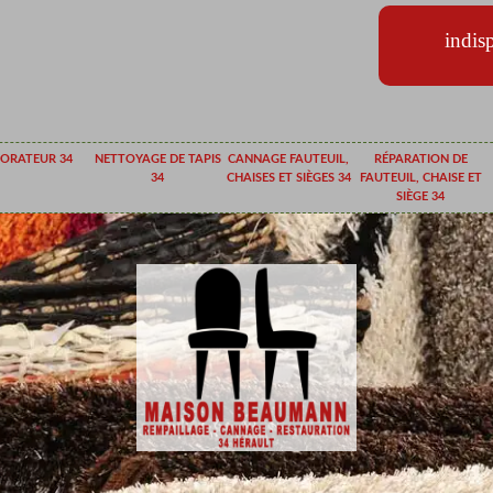
indis
ORATEUR 34
NETTOYAGE DE TAPIS
CANNAGE FAUTEUIL,
RÉPARATION DE
34
CHAISES ET SIÈGES 34
FAUTEUIL, CHAISE ET
SIÈGE 34