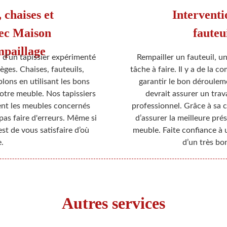
 chaises et
Interventi
vec Maison
fauteui
aillage
d'un tapissier expérimenté
Rempailler un fauteuil, un
èges. Chaises, fauteuils,
tâche à faire. Il y a de la 
lons en utilisant les bons
garantir le bon déroulem
votre meuble. Nos tapissiers
devrait assurer un trav
ent les meubles concernés
professionnel. Grâce à sa 
pas faire d'erreurs. Même si
d’assurer la meilleure pré
est de vous satisfaire d’où
meuble. Faite confiance à 
.
d’un très bon
Autres services