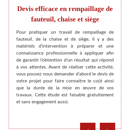
aises
Devis efficace en rempaillage de
Notr
fauteuil, chaise et siège
f
Maison
Pour pratiquer un travail de rempaillage de
er vos
fauteuil, de la chaise et de siège, il y a des
Que ce
ons des
matériels d’intervention à préparer et une
n’hés
prendre
connaissance professionnelle à appliquer afin
Mais
illeurs
de garantir l’obtention d’un résultat qui répond
profe
trisent
à vos attentes. Avant de réaliser cette activité,
rempa
ration.
vous pouvez nous demander d’abord le devis de
fauteu
à usage
votre projet pour faire connaitre le coût ainsi
ameub
arvenir
que la durée de la mise en œuvre de vos
dété
de vos
travaux. Cette étude est faisable gratuitement
recom
et sans engagement aussi.
que no
de me
commen