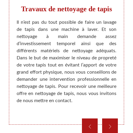
de
Travaux de nettoyage de tapis
Ent
Usc
Il n’est pas du tout possible de faire un lavage
de tapis dans une machine à laver. Et son
i vous
nettoyage à main demande assez
. C’est
d’investissement temporel ainsi que des
Si vot
 allez
différents matériels de nettoyage adéquats.
sertie
coût du
Dans le but de maximiser le niveau de propreté
qu’il 
bre, de
de votre tapis tout en évitant l’apport de votre
Des fo
t et du
grand effort physique, nous vous conseillons de
tapis,
us vous
demander une intervention professionnelle en
des pr
s votre
nettoyage de tapis. Pour recevoir une meilleure
dispos
nerons
offre en nettoyage de tapis, nous vous invitons
pourq
uissiez
de nous mettre en contact.
votre 
votre 
mérite