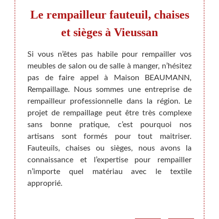
Le rempailleur fauteuil, chaises
ises
et sièges à Vieussan
rem
Si vous n’êtes pas habile pour rempailler vos
meubles de salon ou de salle à manger, n’hésitez
haises,
Vous p
pas de faire appel à Maison BEAUMANN,
 à tout
besoin
Rempaillage. Nous sommes une entreprise de
ur un
chaise
rempailleur professionnelle dans la région. Le
ir chez
matièr
projet de rempaillage peut être très complexe
i vous
bien c
sans bonne pratique, c’est pourquoi nos
ue nous
nouve
artisans sont formés pour tout maitriser.
our le
design
Fauteuils, chaises ou sièges, nous avons la
Faites
nous 
connaissance et l’expertise pour rempailler
e pour
souven
n’importe quel matériau avec le textile
iers de
feuille
approprié.
oup.