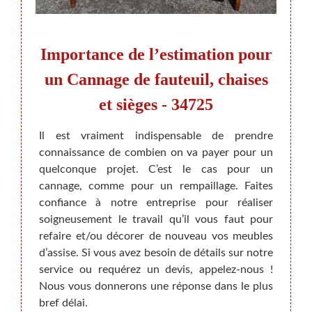
par
Importance de l’estimation pour
Can
un Cannage de fauteuil, chaises
et sièges - 34725
se pour
Le tr
es dans
d’app
Il est vraiment indispensable de prendre
 devis
meuble
connaissance de combien on va payer pour un
 allez
Il est
quelconque projet. C’est le cas pour un
z pas,
votre 
cannage, comme pour un rempaillage. Faites
n tarif
ou sel
confiance à notre entreprise pour réaliser
nin De
Des m
soigneusement le travail qu’il vous faut pour
tés de
bien 
refaire et/ou décorer de nouveau vos meubles
é-prix.
habita
d’assise. Si vous avez besoin de détails sur notre
onnes
votre 
service ou requérez un devis, appelez-nous !
nous 
Nous vous donnerons une réponse dans le plus
satisf
bref délai.