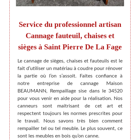
e de
Service du professionnel artisan
Pour
atuit
Cannage fauteuil, chaises et
de
sièges à Saint Pierre De La Fage
éservée
Le cannage de sièges, chaises et fauteuils est le
Le fau
 qu’une
fait d’utiliser un matériau à coudre pour rénover
indisp
sionnel
la partie où l’on s’assoit. Faites confiance à
A part
le bon
notre entreprise de cannage Maison
présen
ous les
BEAUMANN, Rempaillage sise dans le 34520
Afin d
hoisir
pour vous venir en aide pour la réalisation. Nos
en ter
nfier
canneurs sont maitrisant de cet art et
vous c
annage,
respectent toujours les normes prescrites pour
un tr
 votre
le travail. Nous savons très bien comment
cannag
bles à
rempailler tel ou tel meuble. Le plus souvent, ce
simpl
t sans
sont les meubles en bois qu’on canne.
cannag