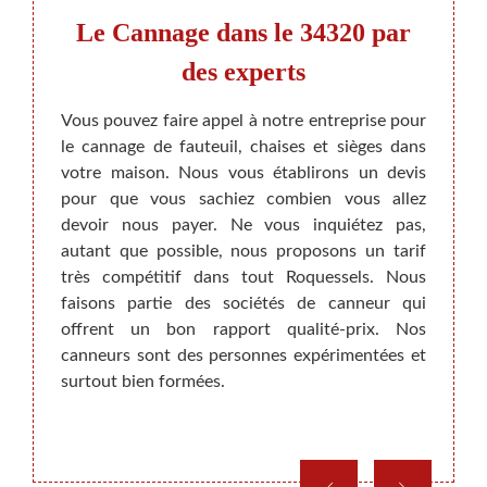
s et
Le Cannage dans le 34320 par
Ap
s
des experts
Vous pouvez faire appel à notre entreprise pour
le cannage de fauteuil, chaises et sièges dans
e nos
Si vo
votre maison. Nous vous établirons un devis
UMANN,
chaise
pour que vous sachiez combien vous allez
. Vous
le fai
devoir nous payer. Ne vous inquiétez pas,
 aider
atelie
autant que possible, nous proposons un tarif
es, des
déplac
très compétitif dans tout Roquessels. Nous
s, nos
Tout d
faisons partie des sociétés de canneur qui
ération
rempai
offrent un bon rapport qualité-prix. Nos
nne de
dans l
canneurs sont des personnes expérimentées et
qui est
tout 
surtout bien formées.
 divers
unique
ements
quel m