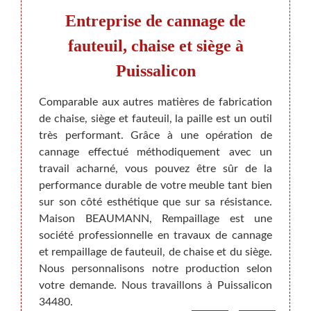
uipe
Entreprise de cannage de
Néc
fauteuil, chaise et siège à
Puissalicon
, nous
Avec 
er vos
est rè
Comparable aux autres matières de fabrication
ils et
de vou
de chaise, siège et fauteuil, la paille est un outil
érents
de ca
très performant. Grâce à une opération de
sée en
canner
cannage effectué méthodiquement avec un
raphia,
sont 
travail acharné, vous pouvez être sûr de la
erbe de
norme
performance durable de votre meuble tant bien
es pour
n’oubl
sur son côté esthétique que sur sa résistance.
 objets
pour q
Maison BEAUMANN, Rempaillage est une
ges au
dépens
société professionnelle en travaux de cannage
ntion.
le dev
et rempaillage de fauteuil, de chaise et du siège.
Nous personnalisons notre production selon
votre demande. Nous travaillons à Puissalicon
34480.