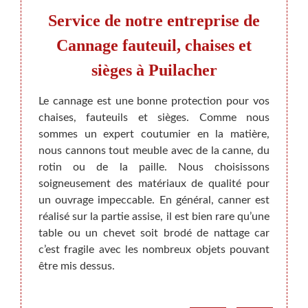
de
Service de notre entreprise de
Fa
Cannage fauteuil, chaises et
sièges à Puilacher
èges en
Si vo
e faire
profe
Le cannage est une bonne protection pour vos
lleurs
chais
chaises, fauteuils et sièges. Comme nous
taurés
entièr
sommes un expert coutumier en la matière,
btenons
rappel
nous cannons tout meuble avec de la canne, du
ailleur
assise
rotin ou de la paille. Nous choisissons
rateur
pouve
soigneusement des matériaux de qualité pour
ans la
meubl
un ouvrage impeccable. En général, canner est
 faire
chais
réalisé sur la partie assise, il est bien rare qu’une
canapé
bien l
table ou un chevet soit brodé de nattage car
ises de
du tis
c’est fragile avec les nombreux objets pouvant
être mis dessus.