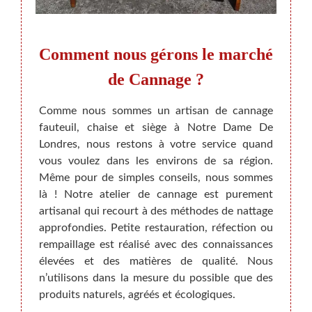
ises
Comment nous gérons le marché
De
de Cannage ?
Re
ent
Comme nous sommes un artisan de cannage
fauteuil, chaise et siège à Notre Dame De
ler vos
Londres, nous restons à votre service quand
hésitez
vous voulez dans les environs de sa région.
On nou
UMANN,
Même pour de simples conseils, nous sommes
et cha
ise de
là ! Notre atelier de cannage est purement
très p
ion. Le
artisanal qui recourt à des méthodes de nattage
un ca
omplexe
approfondies. Petite restauration, réfection ou
roulea
oi nos
rempaillage est réalisé avec des connaissances
la cou
riser.
élevées et des matières de qualité. Nous
qui n
ons la
n’utilisons dans la mesure du possible que des
comma
ailler
produits naturels, agréés et écologiques.
N’hési
extile
les inf