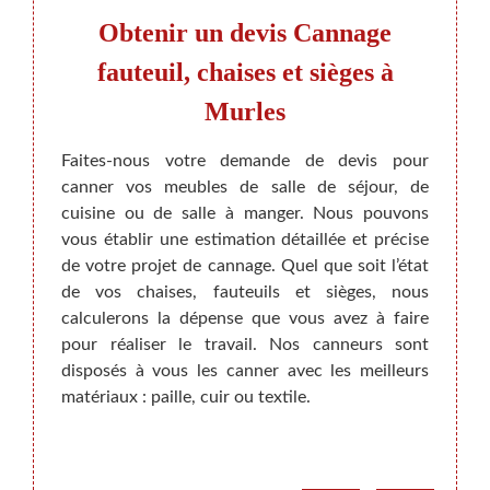
il,
Obtenir un devis Cannage
Le 
fauteuil, chaises et sièges à
Murles
 votre
Si vou
ils et
meuble
Faites-nous votre demande de devis pour
ge est
pas d
canner vos meubles de salle de séjour, de
e. Pour
Rempa
cuisine ou de salle à manger. Nous pouvons
 partie
rempai
vous établir une estimation détaillée et précise
r. Vous
projet
de votre projet de cannage. Quel que soit l’état
ge des
sans 
de vos chaises, fauteuils et sièges, nous
anapé,
artis
calculerons la dépense que vous avez à faire
risons
Faute
pour réaliser le travail. Nos canneurs sont
u cours
conna
disposés à vous les canner avec les meilleurs
nt.
n’imp
matériaux : paille, cuir ou textile.
approp