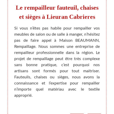
Le rempailleur fauteuil, chaises
Les
ure
et sièges à Lieuran Cabrieres
uil,
Si vous n’êtes pas habile pour rempailler vos
Où que
meubles de salon ou de salle à manger, n’hésitez
nous 
pas de faire appel à Maison BEAUMANN,
vos me
 sièges
Rempaillage. Nous sommes une entreprise de
canap
 un art
rempailleur professionnelle dans la région. Le
matér
alement
projet de rempaillage peut être très complexe
plusie
ons en
sans bonne pratique, c’est pourquoi nos
le tor
urelle,
artisans sont formés pour tout maitriser.
mer. C
che. Ce
Fauteuils, chaises ou sièges, nous avons la
rempai
 votre
connaissance et l’expertise pour rempailler
de va
annés.
n’importe quel matériau avec le textile
quotid
 toutes
approprié.