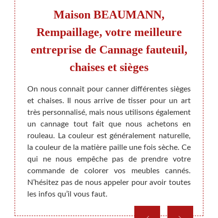
e de
Maison BEAUMANN,
Dema
atuit
Rempaillage, votre meilleure
entreprise de Cannage fauteuil,
chaises et sièges
éservée
Nous 
 qu’une
dans l
On nous connait pour canner différentes sièges
sionnel
pose d
et chaises. Il nous arrive de tisser pour un art
le bon
de la 
très personnalisé, mais nous utilisons également
ous les
nous e
un cannage tout fait que nous achetons en
hoisir
contac
rouleau. La couleur est généralement naturelle,
nfier
ce se
la couleur de la matière paille une fois sèche. Ce
annage,
permet
qui ne nous empêche pas de prendre votre
 votre
avec d
commande de colorer vos meubles cannés.
bles à
redonn
N’hésitez pas de nous appeler pour avoir toutes
t sans
meub
les infos qu’il vous faut.
gratui