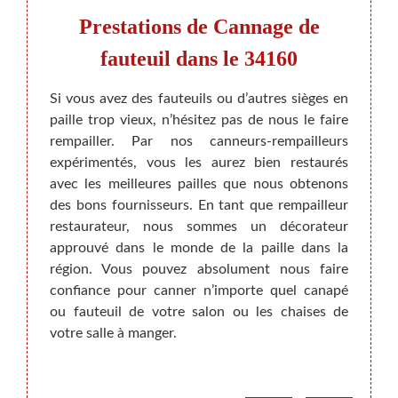
Prestations de Cannage de
Le 
ure
fauteuil dans le 34160
uil,
Si vous avez des fauteuils ou d’autres sièges en
Si vou
paille trop vieux, n’hésitez pas de nous le faire
meuble
rempailler. Par nos canneurs-rempailleurs
pas d
 sièges
expérimentés, vous les aurez bien restaurés
Rempa
 un art
avec les meilleures pailles que nous obtenons
rempai
alement
des bons fournisseurs. En tant que rempailleur
projet
ons en
restaurateur, nous sommes un décorateur
sans 
urelle,
approuvé dans le monde de la paille dans la
artis
che. Ce
région. Vous pouvez absolument nous faire
Faute
 votre
confiance pour canner n’importe quel canapé
conna
annés.
ou fauteuil de votre salon ou les chaises de
n’imp
 toutes
votre salle à manger.
approp