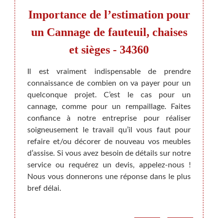
rché
Importance de l’estimation pour
Néc
un Cannage de fauteuil, chaises
et sièges - 34360
annage
Avec 
uldoux,
est rè
Il est vraiment indispensable de prendre
 voulez
de vou
connaissance de combien on va payer pour un
pour de
de ca
quelconque projet. C’est le cas pour un
atelier
canner
cannage, comme pour un rempaillage. Faites
court à
sont 
confiance à notre entreprise pour réaliser
 Petite
norme
soigneusement le travail qu’il vous faut pour
ge est
n’oubl
refaire et/ou décorer de nouveau vos meubles
 et des
pour q
d’assise. Si vous avez besoin de détails sur notre
dans la
dépens
service ou requérez un devis, appelez-nous !
turels,
le dev
Nous vous donnerons une réponse dans le plus
bref délai.