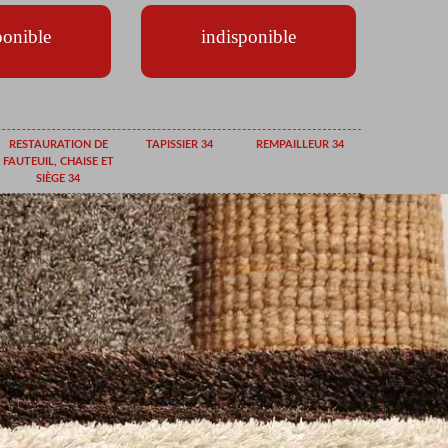
ponible
indisponible
RESTAURATION DE
TAPISSIER 34
REMPAILLEUR 34
FAUTEUIL, CHAISE ET
SIÈGE 34