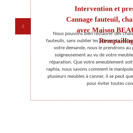
 à
Intervention et pre
age
Cannage fauteuil, chai
avec Maison BE
age à Assas.
Nous pouvons bien restaurer des chaise
Rempailla
nchéité et de
fauteuils, sans oublier les tabourets, sofas
é Si vous avez
votre demande, nous le prendrons au pe
nce dans ce
soigneusement au vu de votre meuble 
 garantir un
réparation. Que votre ameublement soit
e soit pour
raphia, nous savons comment le manipuler 
demandez-nous
plusieurs meubles à canner, il se peut que
pour éviter toutes con