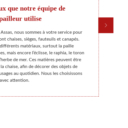
ux que notre équipe de
ailleur utilise
Re
 Assas, nous sommes à votre service pour
Si vous avez
nt chaises, sièges, fauteuils et canapés.
nous somme
ifférents matériaux, surtout la paille
atelier, bie
s, mais encore l’éclisse, le raphia, le toron
réaliser s
 l’herbe de mer. Ces matières peuvent être
rempailler
 la chaise, afin de décorer des objets de
rempaillage
usages au quotidien. Nous les choisissons
unique e
avec attention.