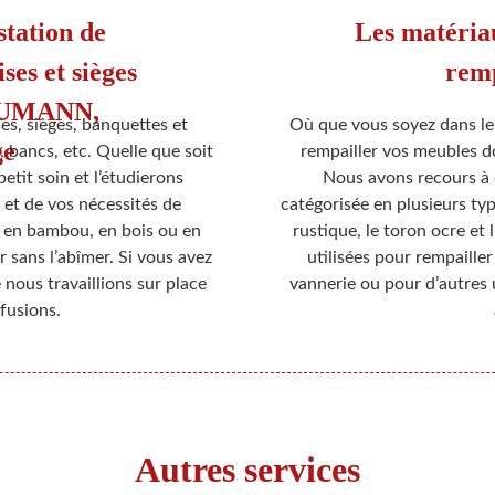
station de
Les matéria
ses et sièges
remp
AUMANN,
s, sièges, banquettes et
Où que vous soyez dans le
ge
, bancs, etc. Quelle que soit
rempailler vos meubles do
tit soin et l’étudierons
Nous avons recours à d
et de vos nécessités de
catégorisée en plusieurs type
 en bambou, en bois ou en
rustique, le toron ocre et
sans l’abîmer. Si vous avez
utilisées pour rempailler
 nous travaillions sur place
vannerie ou pour d’autres 
fusions.
Autres services