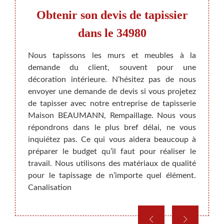
ier
Obtenir son devis de tapissier
O
980
dans le 34980
 devis
Nous tapissons les murs et meubles à la
Vous p
erie ne
demande du client, souvent pour une
chez 
ile. En
décoration intérieure. N’hésitez pas de nous
rien n
mousse,
envoyer une demande de devis si vous projetez
pour l
t avec
de tapisser avec notre entreprise de tapisserie
consei
eureux
Maison BEAUMANN, Rempaillage. Nous vous
pour l
rons un
répondrons dans le plus bref délai, ne vous
faire 
variant
inquiétez pas. Ce qui vous aidera beaucoup à
la qua
isser-
préparer le budget qu’il faut pour réaliser le
n’imp
t pour
travail. Nous utilisons des matériaux de qualité
métic
ment du
pour le tapissage de n’importe quel élément.
34980,
Canalisation