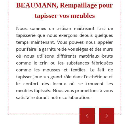
e,
BEAUMANN, Rempaillage pour
er
tapisser vos meubles
Conn
ameubl
grande
Nous sommes un artisan maitrisant l’art de
un bro
ysique
tapisserie que nous exerçons depuis quelques
arts
t tous
temps maintenant. Vous pouvez nous appeler
Rempai
rtiste,
pour faire la garniture de vos sièges et des murs
de vie
rie est
où nous utilisons différents matériaux bruts
murs e
istoire
comme le crin ou les substances fabriquées
voile
é à été
comme les mousses et textiles. Le fait de
entre
un bon
tapisser joue un grand rôle dans l'esthétique et
nous 
ec les
le confort des locaux où se trouvent les
Nous 
s-nous
meubles tapissés. Nous vous promettons à vous
domain
nt vos
satisfaire durant notre collaboration.