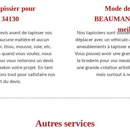
pissier pour
Mode de
e 34130
BEAUMANN,
meil
evis avant de tapisser vos
Nos tapissiers sont souven
 aucune matière et aucun
déplacer avec un véhicule a
ir, tissu, mousse, soie, etc.
ameublements à tapisser et
 quand vous voulez, nous
Vous pouvez avoir une gran
ous vous noterons un devis
la broderie pour vos meub
elon votre projet. En tant
une grande création artist
ons tout pour satisfaire nos
mais surtout à n
t du devis.
Autres services