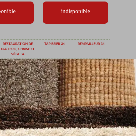
ponible
indisponible
RESTAURATION DE
TAPISSIER 34
REMPAILLEUR 34
FAUTEUIL, CHAISE ET
SIÈGE 34