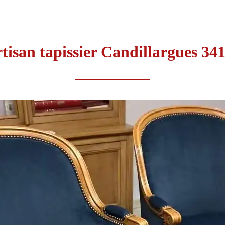
tisan tapissier Candillargues 34