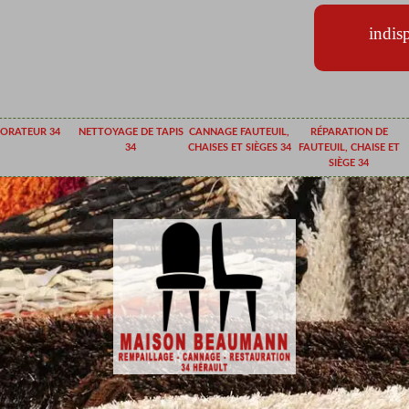
indis
ORATEUR 34
NETTOYAGE DE TAPIS
CANNAGE FAUTEUIL,
RÉPARATION DE
34
CHAISES ET SIÈGES 34
FAUTEUIL, CHAISE ET
SIÈGE 34