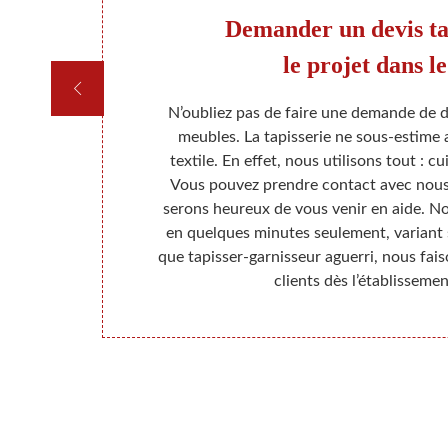
our
Demander un devis ta
le projet dans l
 qui s’occupe
N’oubliez pas de faire une demande de d
blages et des
meubles. La tapisserie ne sous-estime
riés. Mais
textile. En effet, nous utilisons tout : cu
revêtement de
Vous pouvez prendre contact avec nous
ivifions donc
serons heureux de vous venir en aide. N
rer pour lui
en quelques minutes seulement, variant s
pissier
que tapisser-garnisseur aguerri, nous fais
aillage est
clients dès l’établissemen