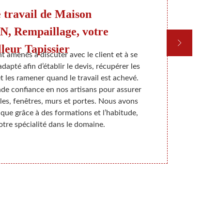
 travail de Maison
 Rempaillage, votre
leur Tapissier
t amenés à discuter avec le client et à se
Lorsque no
dapté afin d’établir le devis, récupérer les
habitat, no
 les ramener quand le travail est achevé.
Investir su
de confiance en nos artisans pour assurer
intéressant
les, fenêtres, murs et portes. Nous avons
vivre ch
ique grâce à des formations et l’habitude,
beaucoup 
otre spécialité dans le domaine.
tapisserie
société