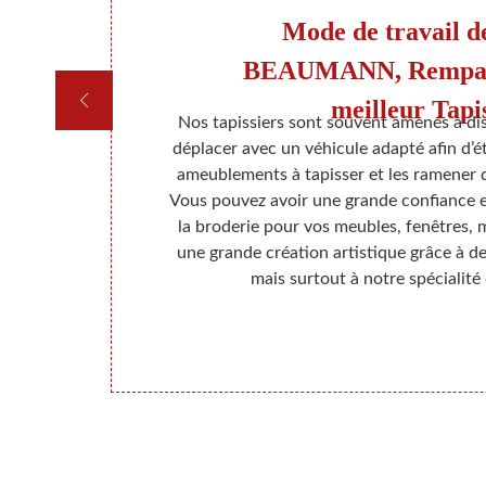
Mode de travail d
BEAUMANN, Rempaill
meilleur Tapi
maine de la
Nos tapissiers sont souvent amenés à disc
tien et de
déplacer avec un véhicule adapté afin d’éta
étence très
ameublements à tapisser et les ramener q
ation et en
Vous pouvez avoir une grande confiance e
. Si vous
la broderie pour vos meubles, fenêtres, 
itez surtout
une grande création artistique grâce à de
 toutes les
mais surtout à notre spécialité
able de vous