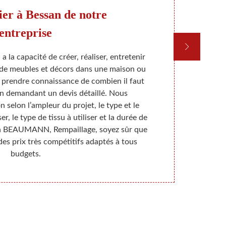
sier à Bessan de notre
L
entreprise
i a la capacité de créer, réaliser, entretenir
Pour vous so
 de meubles et décors dans une maison ou
du tissu d'a
prendre connaissance de combien il faut
couvertur
en demandant un devis détaillé. Nous
surtout, en 
n selon l’ampleur du projet, le type et le
sièges, des 
, le type de tissu à utiliser et la durée de
tout type d
on BEAUMANN, Rempaillage, soyez sûr que
donner
es prix très compétitifs adaptés à tous
profession
budgets.