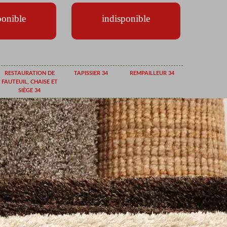
ponible
indisponible
RESTAURATION DE
TAPISSIER 34
REMPAILLEUR 34
FAUTEUIL, CHAISE ET
SIÈGE 34