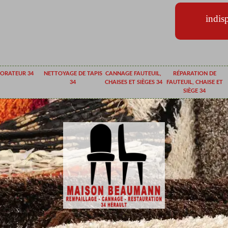
indis
ORATEUR 34
NETTOYAGE DE TAPIS
CANNAGE FAUTEUIL,
RÉPARATION DE
34
CHAISES ET SIÈGES 34
FAUTEUIL, CHAISE ET
SIÈGE 34