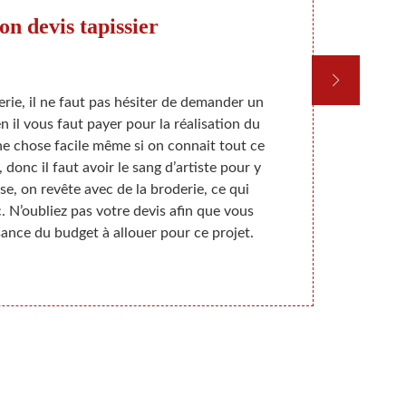
on devis tapissier
Le
erie, il ne faut pas hésiter de demander un
Nous somm
 il vous faut payer pour la réalisation du
exerçons 
une chose facile même si on connait tout ce
appeler po
t, donc il faut avoir le sang d’artiste pour y
utilisons di
e, on revête avec de la broderie, ce qui
fabriquées c
c. N’oubliez pas votre devis afin que vous
grand rôle 
ance du budget à allouer pour ce projet.
les meubles 