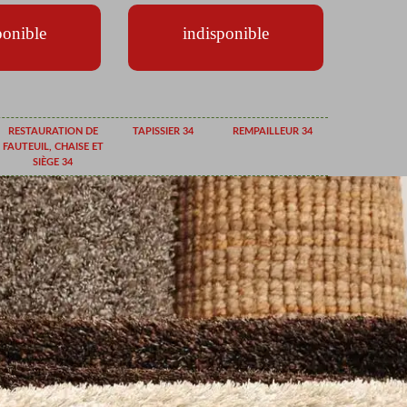
ponible
indisponible
RESTAURATION DE
TAPISSIER 34
REMPAILLEUR 34
FAUTEUIL, CHAISE ET
SIÈGE 34