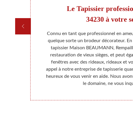
rga
Le Tapissier professi
34230 à votre s
, veillez à
Connu en tant que professionnel en ameub
vous allez
quelque sorte un brodeur décorateur. En p
 des travaux.
tapissier Maison BEAUMANN, Rempaillag
gérer vos
restauration de vieux sièges, et peut ég
l vous faut,
fenêtres avec des rideaux, rideaux et vo
verrons une
appel à notre entreprise de tapisserie qu
néficier de
heureux de vous venir en aide. Nous avons
ent.
le domaine, ne vous inqu