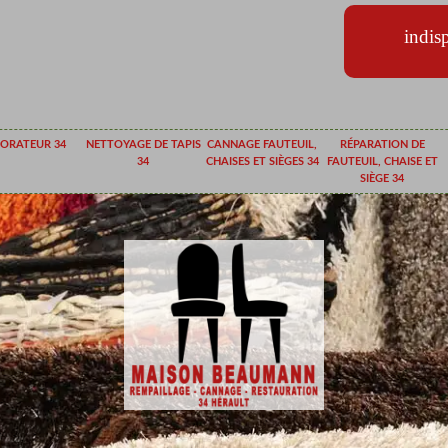
indis
ORATEUR 34
NETTOYAGE DE TAPIS
CANNAGE FAUTEUIL,
RÉPARATION DE
34
CHAISES ET SIÈGES 34
FAUTEUIL, CHAISE ET
SIÈGE 34